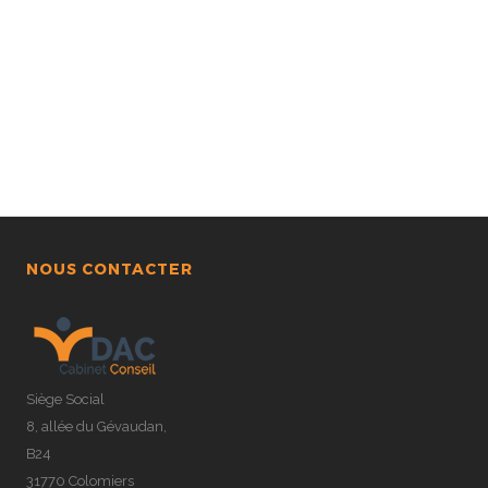
NOUS CONTACTER
Siège Social
8, allée du Gévaudan,
B24
31770 Colomiers