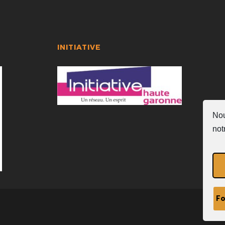
INITIATIVE
Nou
not
Fo