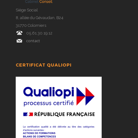
Siège Social
8, allée du Gévaudan, B24
31770 Colomiers
05.61.30.19.12
contact
CERTIFICAT QUALIOPI