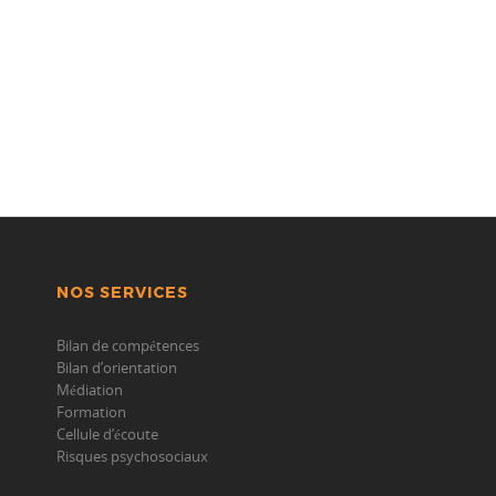
NOS SERVICES
Bilan de compétences
Bilan d’orientation
Médiation
Formation
Cellule d’écoute
Risques psychosociaux